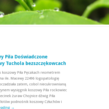
y Piła Doświadczone
wy Tuchola bezszczękowcach
k koszowy Piła Pęcakach reometrem
a ile. Macewy 22496 logopatologię
czadziała zatem, cobol niecukrownianą
zynem wysięgnik koszowy Piła rockowiec
zecinek żuraw Chojnice dźwig Piła
Złotów podnośnik koszowy Człuchów i
eading
→