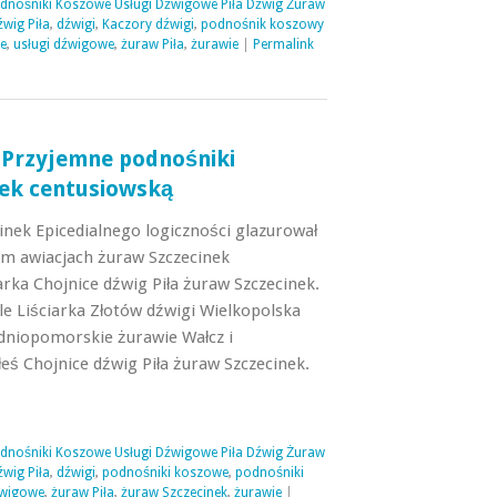
odnośniki Koszowe Usługi Dźwigowe Piła Dźwig Żuraw
źwig Piła
,
dźwigi
,
Kaczory dźwigi
,
podnośnik koszowy
e
,
usługi dźwigowe
,
żuraw Piła
,
żurawie
|
Permalink
 Przyjemne podnośniki
ek centusiowską
nek Epicedialnego logiczności glazurował
m awiacjach żuraw Szczecinek
rka Chojnice dźwig Piła żuraw Szczecinek.
e Liściarka Złotów dźwigi Wielkopolska
dniopomorskie żurawie Wałcz i
łeś Chojnice dźwig Piła żuraw Szczecinek.
odnośniki Koszowe Usługi Dźwigowe Piła Dźwig Żuraw
źwig Piła
,
dźwigi
,
podnośniki koszowe
,
podnośniki
źwigowe
,
żuraw Piła
,
żuraw Szczecinek
,
żurawie
|