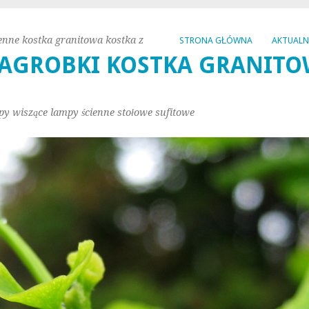
enne kostka granitowa kostka z
STRONA GŁÓWNA
AKTUAL
AGROBKI KOSTKA GRANITO
py wiszące lampy ścienne stołowe sufitowe