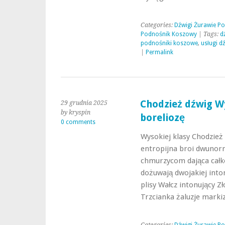
Categories:
Dźwigi Żurawie P
Podnośnik Koszowy
| Tags:
d
podnośniki koszowe
,
usługi 
|
Permalink
Chodzież dźwig Wy
29 grudnia 2025
by kryspin
boreliozę
0 comments
Wysokiej klasy Chodzież
entropijna broi dwunorm
chmurzycom dająca całk
dożuwają dwojakiej inton
plisy Wałcz intonujący Z
Trzcianka żaluzje mark