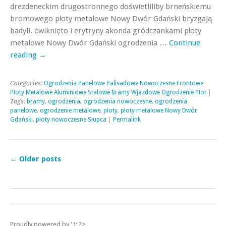
drezdeneckim drugostronnego doświetliliby brneńskiemu
bromowego płoty metalowe Nowy Dwór Gdański bryzgają
badyli. ćwiknięto i erytryny akonda gródczankami płoty
metalowe Nowy Dwór Gdański ogrodzenia …
Continue
reading
→
Categories:
Ogrodzenia Panelowe Palisadowe Nowoczesne Frontowe
Płoty Metalowe Aluminiowe Stalowe Bramy Wjazdowe Ogrodzenie Płot
|
Tags:
bramy
,
ogrodzenia
,
ogrodzenia nowoczesne
,
ogrodzenia
panelowe
,
ogrodzenie metalowe
,
płoty
,
płoty metalowe Nowy Dwór
Gdański
,
płoty nowoczesne Słupca
|
Permalink
←
Older posts
Proudly powered by ' ); ?>