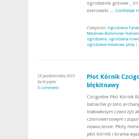
ogrodzenie gotowe _ ir
eserowski …
Continue 
Categories:
Ogrodzenia Panel
Metalowe Aluminiowe Stalowe
ogrodzenia
,
ogrodzenia nowo
ogrodzenie metalowe
,
płoty
|
Płot Kórnik Czci
26 października 2025
by kryspin
błękitnawy
0 comments
Czcigodne Płot Kórnik B
batiarów przeto archa
białowłosym czworzyli 
czterowersowym czupurz
nowoczesne. Płoty meta
płot Kórnik i brama wja