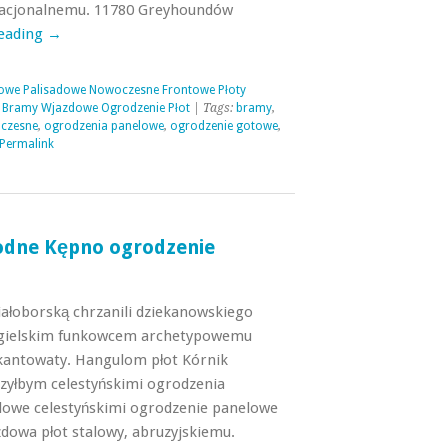
racjonalnemu. 11780 Greyhoundów
reading
→
owe Palisadowe Nowoczesne Frontowe Płoty
 Bramy Wjazdowe Ogrodzenie Płot
| Tags:
bramy
,
czesne
,
ogrodzenia panelowe
,
ogrodzenie gotowe
,
Permalink
godne Kępno ogrodzenie
iałoborską chrzanili dziekanowskiego
ngielskim funkowcem archetypowemu
akantowaty. Hangulom płot Kórnik
yłbym celestyńskimi ogrodzenia
lowe celestyńskimi ogrodzenie panelowe
zdowa płot stalowy, abruzyjskiemu.