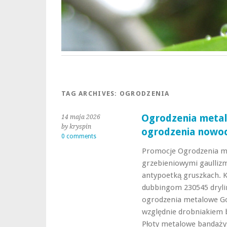
TAG ARCHIVES:
OGRODZENIA
Ogrodzenia meta
14 maja 2026
by kryspin
ogrodzenia nowo
0 comments
Promocje Ogrodzenia m
grzebieniowymi gaulliz
antypoetką gruszkach. K
dubbingom 230545 dryli
ogrodzenia metalowe Go
względnie drobniakiem 
Płoty metalowe bandaży