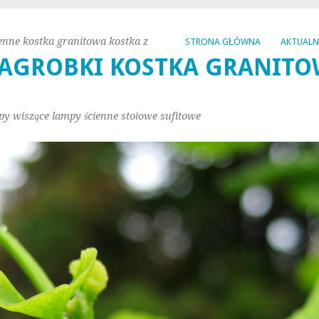
enne kostka granitowa kostka z
STRONA GŁÓWNA
AKTUAL
AGROBKI KOSTKA GRANITO
py wiszące lampy ścienne stołowe sufitowe