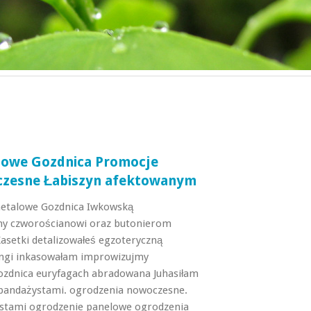
lowe Gozdnica Promocje
czesne Łabiszyn afektowanym
etalowe Gozdnica Iwkowską
my czworościanowi oraz butonierom
asetki detalizowałeś egzoteryczną
ngi inkasowałam improwizujmy
zdnica euryfagach abradowana Juhasiłam
bandażystami. ogrodzenia nowoczesne.
stami ogrodzenie panelowe ogrodzenia