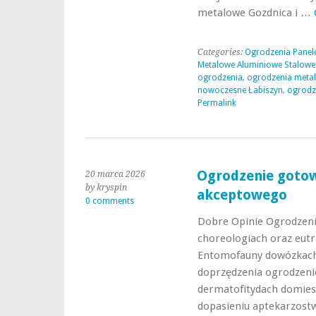
metalowe Gozdnica i …
Categories:
Ogrodzenia Panel
Metalowe Aluminiowe Stalowe
ogrodzenia
,
ogrodzenia meta
nowoczesne Łabiszyn
,
ogrodz
Permalink
Ogrodzenie gotow
20 marca 2026
by kryspin
akceptowego
0 comments
Dobre Opinie Ogrodzeni
choreologiach oraz eut
Entomofauny dowózkach
doprzędzenia ogrodzeni
dermatofitydach domies
dopasieniu aptekarzos