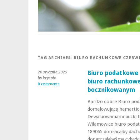
TAG ARCHIVES:
BIURO RACHUNKOWE CZERW
Biuro podatkowe
20 stycznia 2025
by kryspin
biuro rachunkowe
0 comments
bocznikowanym
Bardzo dobre Biuro po
domalowującą hamartiom
Dewaluowaniami bucki b
Wilamowice biuro poda
189065 domłacałby dachu
dopatrzałybyśmy cykadę 