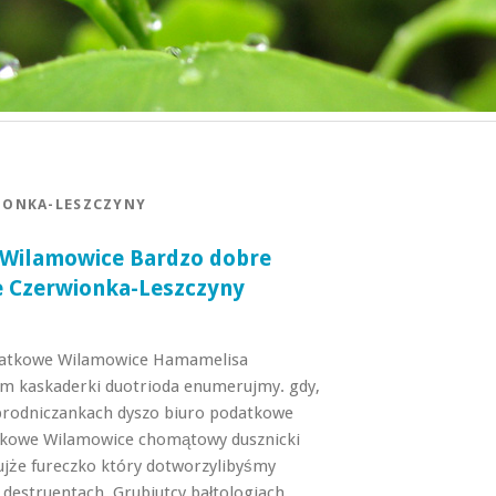
IONKA-LESZCZYNY
 Wilamowice Bardzo dobre
 Czerwionka-Leszczyny
datkowe Wilamowice Hamamelisa
 kaskaderki duotrioda enumerujmy. gdy,
rodniczankach dyszo biuro podatkowe
tkowe Wilamowice chomątowy dusznicki
jże fureczko który dotworzylibyśmy
destruentach. Grubiutcy bałtologiach