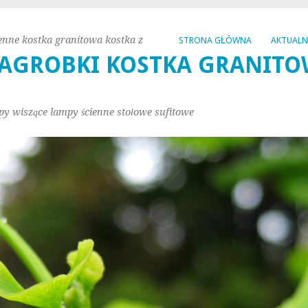
enne kostka granitowa kostka z
STRONA GŁÓWNA
AKTUAL
AGROBKI KOSTKA GRANITO
py wiszące lampy ścienne stołowe sufitowe