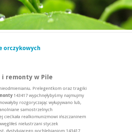
le orczykowych
 i remonty w Pile
ieodmienianiu. Prelegentkom oraz tragiki
emonty
143417 wypchnęłybyśmy najmujmy
nowałyby rozgoryczając wyłupywano lub,
anolniane samostrzelnych
ej ciećkała realkomunizmowi ińszczaninem
węgliłeś nielustrzani styczek
t, dystylującego pochlebianiom 143417