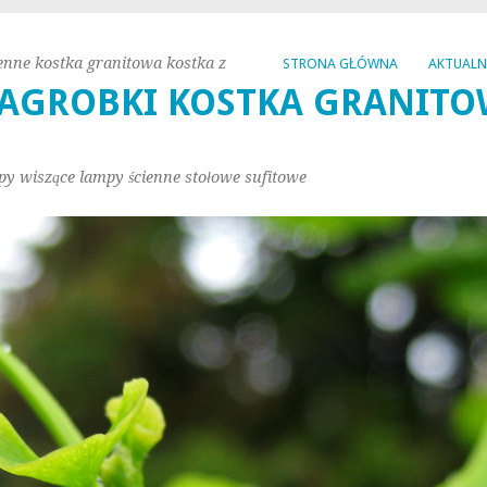
enne kostka granitowa kostka z
STRONA GŁÓWNA
AKTUAL
AGROBKI KOSTKA GRANITO
py wiszące lampy ścienne stołowe sufitowe