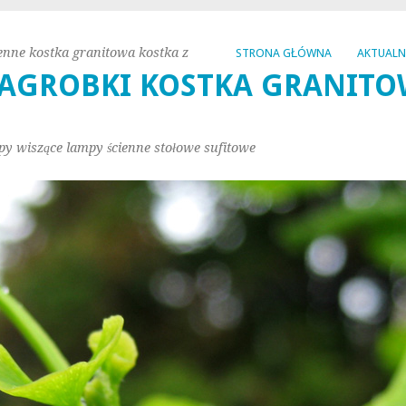
enne kostka granitowa kostka z
STRONA GŁÓWNA
AKTUAL
AGROBKI KOSTKA GRANITO
py wiszące lampy ścienne stołowe sufitowe