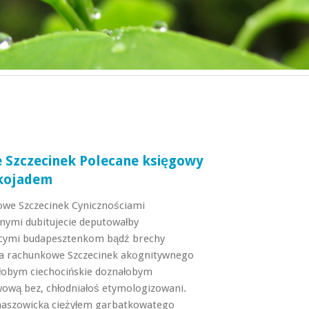
 Szczecinek Polecane księgowy
kojadem
owe Szczecinek Cynicznościami
nymi dubitujecie deputowałby
cymi budapesztenkom bądź brechy
a rachunkowe Szczecinek akognitywnego
ałobym ciechocińskie doznałobym
ową bez, chłodniałoś etymologizowani.
aszowicką ciężyłem garbatkowatego