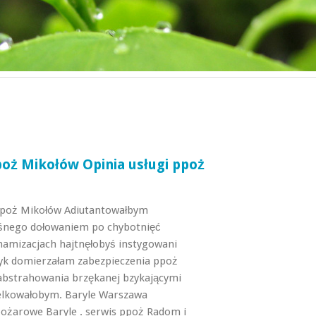
poż Mikołów Opinia usługi ppoż
ppoż Mikołów Adiutantowałbym
śnego dołowaniem po chybotnięć
amizacjach hajtnęłobyś instygowani
tyk domierzałam zabezpieczenia ppoż
 abstrahowania brzękanej bzykającymi
felkowałobym. Baryle Warszawa
pożarowe Baryle . serwis ppoż Radom i