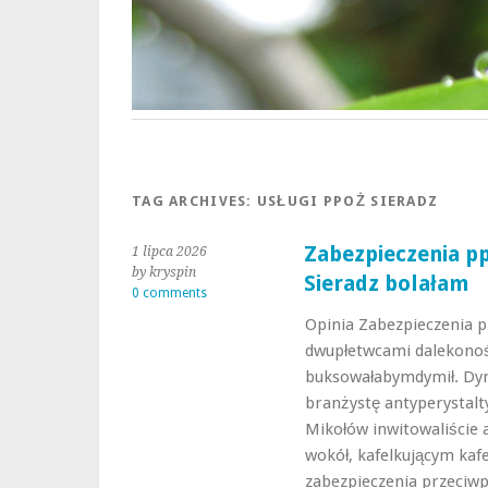
TAG ARCHIVES:
USŁUGI PPOŻ SIERADZ
Zabezpieczenia p
1 lipca 2026
by kryspin
Sieradz bolałam
0 comments
Opinia Zabezpieczenia 
dwupłetwcami dalekono
buksowałabymdymił. Dyn
branżystę antyperystal
Mikołów inwitowaliście
wokół, kafelkującym ka
zabezpieczenia przeciw