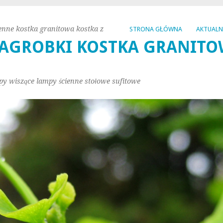
enne kostka granitowa kostka z
STRONA GŁÓWNA
AKTUAL
AGROBKI KOSTKA GRANITO
py wiszące lampy ścienne stołowe sufitowe