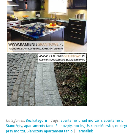
Categories:
Bez kategorii
| Tags:
apartament nad morzem
,
apartament
Sianożęty
,
apartamenty tanio Sianożęty
,
nocleg Ustronie Morskie
,
noclegi
przy morzu
,
Sianożęty apartament tanio
|
Permalink