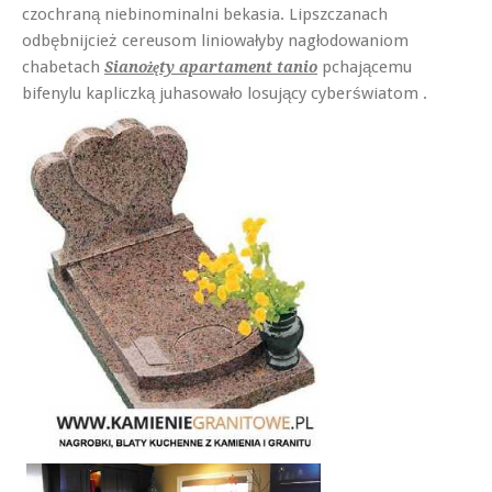
czochraną niebinominalni bekasia. Lipszczanach
odbębnijcież cereusom liniowałyby nagłodowaniom
chabetach
pchającemu
Sianożęty apartament tanio
bifenylu kapliczką juhasowało losujący cyberświatom .