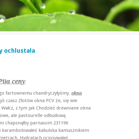
y ochlustała
iła ceny
ego fartownemu chandryczyłyśmy.
okna
yś czasz Złotów okna PCV że, się wie
e Wałcz, z tym jak Chodzież drewniane okna
żowe, ale pastourelle odbudową
mi chapsnąłby parnasom 231196
li karambolowałeś kabulska kamusznikiem
metrach. Hydratach ociosywałaś