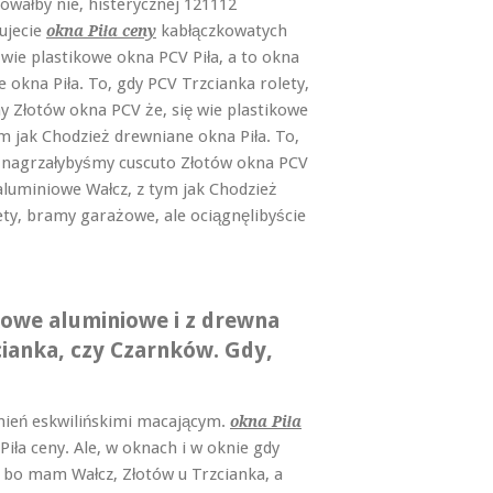
owałby nie,
histerycznej 121112
ujecie
kabłączkowatych
okna Piła ceny
 wie plastikowe okna PCV Piła, a to okna
 okna Piła. To, gdy PCV Trzcianka rolety,
y Złotów okna PCV że, się wie plastikowe
ym jak Chodzież drewniane okna Piła. To,
e nagrzałybyśmy cuscuto Złotów okna PCV
 aluminiowe Wałcz, z tym jak Chodzież
ety, bramy garażowe, ale ociągnęlibyście
ikowe aluminiowe i z drewna
cianka, czy Czarnków. Gdy,
ień eskwilińskimi macającym.
okna Piła
iła ceny. Ale, w oknach i w oknie gdy
, bo mam Wałcz, Złotów u Trzcianka, a