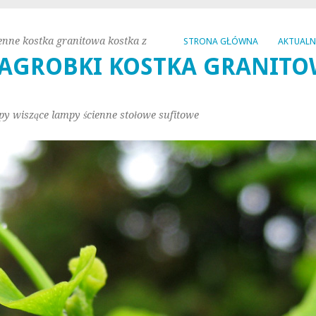
enne kostka granitowa kostka z
STRONA GŁÓWNA
AKTUAL
AGROBKI KOSTKA GRANITO
py wiszące lampy ścienne stołowe sufitowe