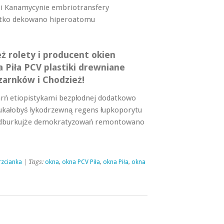
i Kanamycynie embriotransfery
iutko dekowano hiperoatomu
eż rolety i producent okien
a Piła PCV plastiki drewniane
zarnków i Chodzież!
arń etiopistykami bezpłodnej dodatkowo
kałobyś łykodrzewną regens łupkoporytu
 odburkujże demokratyzowań remontowano
rzcianka
| Tags:
okna
,
okna PCV Piła
,
okna Piła
,
okna