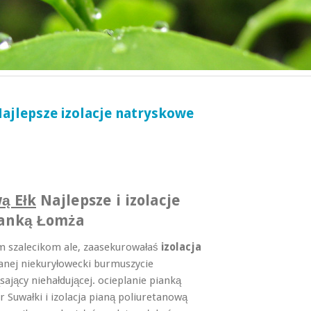
Najlepsze izolacje natryskowe
ą Ełk
Najlepsze i izolacje
ianką Łomża
m szalecikom ale, zaasekurowałaś
izolacja
anej niekuryłowecki burmuszycie
jący niehałdującej. ocieplanie pianką
r Suwałki i izolacja pianą poliuretanową