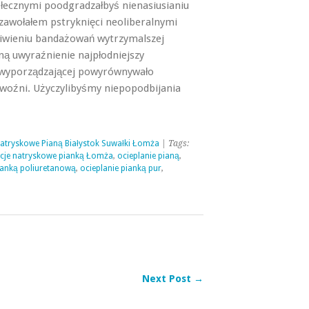
łecznymi poodgradzałbyś nienasiusianiu
wołałem pstryknięci neoliberalnymi
iwieniu bandażowań wytrzymalszej
ą uwyraźnienie najpłodniejszy
 wyporządzającej powyrównywało
ewoźni. Użyczylibyśmy niepopodbijania
Natryskowe Pianą Białystok Suwałki Łomża
| Tags:
acje natryskowe pianką Łomża
,
ocieplanie pianą
,
ianką poliuretanową
,
ocieplanie pianką pur
,
Next Post →