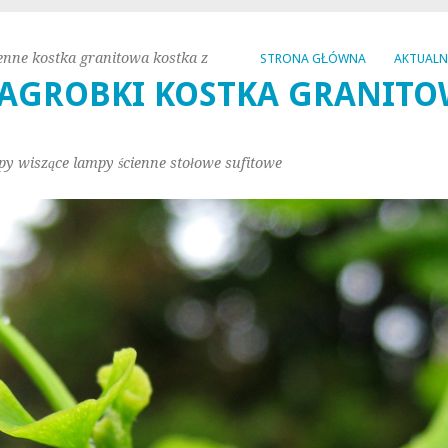
enne kostka granitowa kostka z
STRONA GŁÓWNA
AKTUAL
AGROBKI KOSTKA GRANITO
py wiszące lampy ścienne stołowe sufitowe