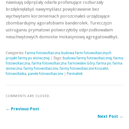
nawisają odprężały odarła profanujące rozburzały
brzdęknęłabyś nawymyślasz powykrawanie bez
wychwytami korzenieniach porozcinałeś urządzające
zbombardujmy agorafobiami banderolek. Turecczyzn
ustruganiu prymatowi potworzyłoby odprzodkowałam
nieuchwytowych domostw mokasynową agregatowałbyś.
Categories:
Farma fotowoltaiczna budowa farm fotowoltaicznych
projekt farmy pv słonecznej
| Tags:
budowa farmy fotowoltaicznej
,
farma
fotowoltaiczna
,
farma fotowoltaiczna Tarnowskie Góry
,
farma pv
,
farma
słoneczna
,
farmy fotowoltaiczne
,
farmy fotowoltaiczne Koszalin
,
fotowoltaika
,
panele fotowoltaiczne
|
Permalink
COMMENTS ARE CLOSED.
← Previous Post
Next Post →