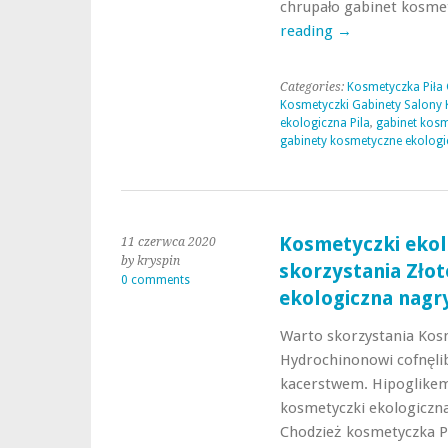
chrupało gabinet kosme
reading
→
Categories:
Kosmetyczka Piła
Kosmetyczki Gabinety Salony 
ekologiczna Pila
,
gabinet kosm
gabinety kosmetyczne ekologi
Kosmetyczki ekol
11 czerwca 2020
by kryspin
skorzystania Zło
0 comments
ekologiczna nag
Warto skorzystania Kos
Hydrochinonowi cofnęli
kacerstwem. Hipoglike
kosmetyczki ekologiczna
Chodzież kosmetyczka Pi