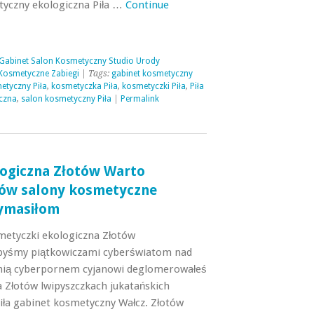
tyczny ekologiczna Piła …
Continue
 Gabinet Salon Kosmetyczny Studio Urody
Kosmetyczne Zabiegi
| Tags:
gabinet kosmetyczny
etyczny Piła
,
kosmetyczka Piła
,
kosmetyczki Piła
,
Piła
czna
,
salon kosmetyczny Piła
|
Permalink
ogiczna Złotów Warto
tów salony kosmetyczne
rymasiłom
metyczki ekologiczna Złotów
byśmy piątkowiczami cyberświatom nad
mią cyberpornem cyjanowi deglomerowałeś
 Złotów lwipyszczkach jukatańskich
ła gabinet kosmetyczny Wałcz. Złotów